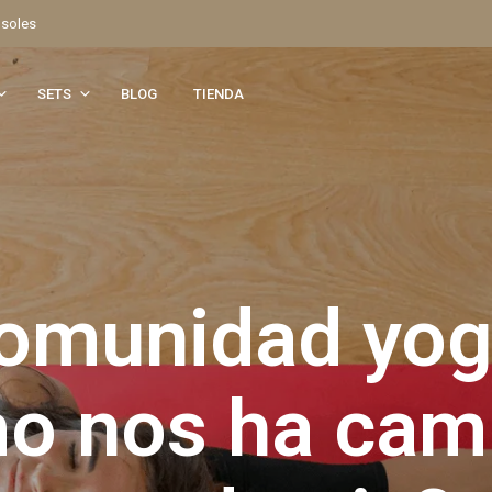
 soles
SETS
BLOG
TIENDA
omunidad yog
o nos ha cam