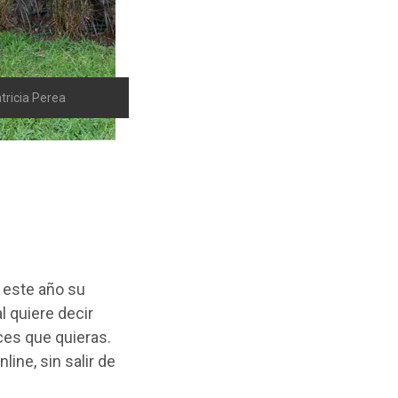
tricia Perea
 este año su
al quiere decir
ces que quieras.
ine, sin salir de