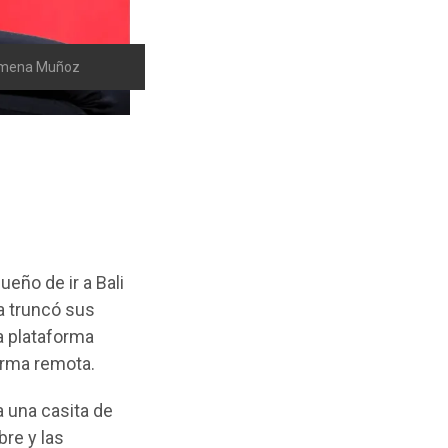
imena Muñoz
ueño de ir a Bali
a truncó sus
la plataforma
orma remota.
a una casita de
bre y las