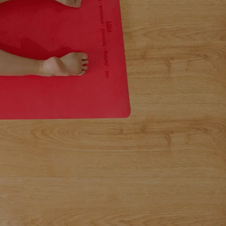
?
O
D
U
C
T
O
S
E
N
E
L
C
A
R
R
I
T
O
.