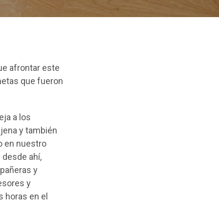
ue afrontar este
metas que fueron
ja a los
jena y también
o en nuestro
 desde ahí,
mpañeras y
esores y
s horas en el