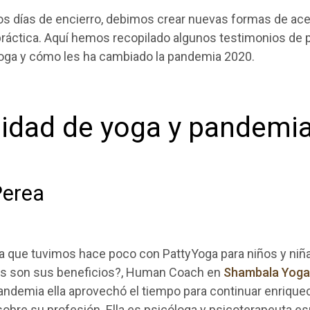
los días de encierro, debimos crear nuevas formas de ac
práctica. Aquí hemos recopilado algunos testimonios de 
oga y cómo les ha cambiado la pandemia 2020.
dad de yoga y pandemi
Perea
ta que tuvimos hace poco con PattyYoga para niños y niñ
es son sus beneficios?, Human Coach en
Shambala Yoga
pandemia ella aprovechó el tiempo para continuar enriqu
bre su profesión. Ella es psicóloga y psicoterapeuta es