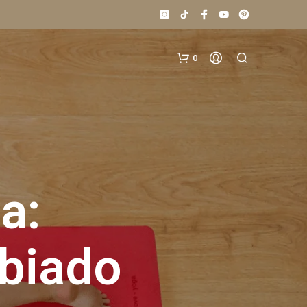
0
a:
N
O
biado
H
A
Y
P
R