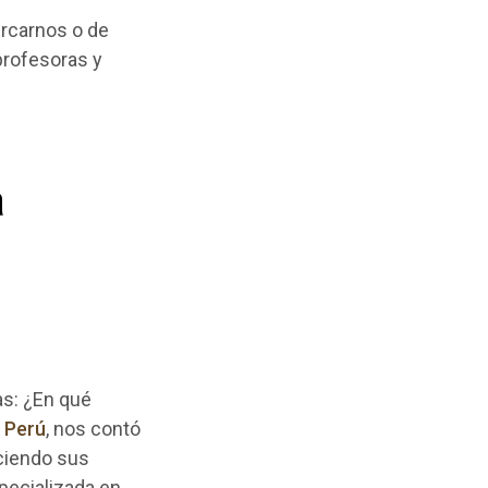
ercarnos o de
profesoras y
a
as: ¿En qué
 Perú
, nos contó
eciendo sus
pecializada en