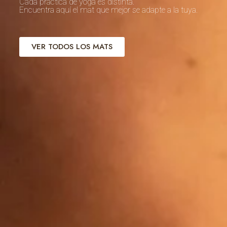
Cada práctica de yoga es distinta.
Encuentra aquí el mat que mejor se adapte a la tuya.
VER TODOS LOS MATS