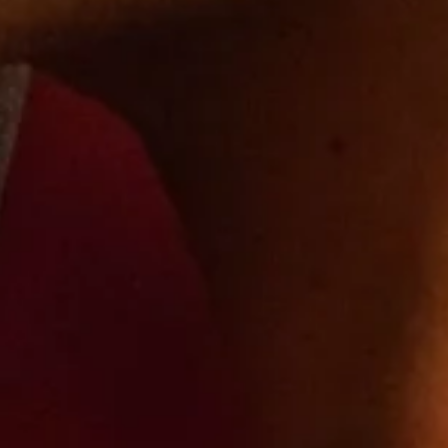
O
D
U
C
T
O
S
E
N
E
L
C
A
R
R
I
T
O
.