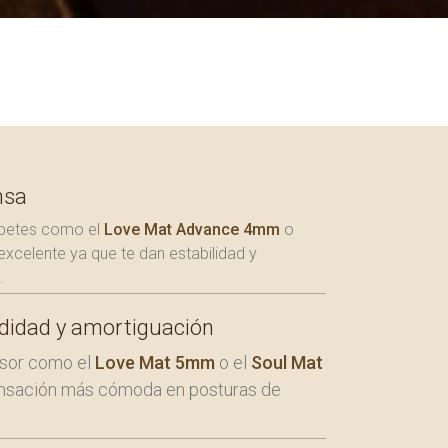
nsa
tapetes como el
Love Mat Advance 4mm
o
xcelente ya que te dan estabilidad y
.
didad y amortiguación
osor como el
Love Mat 5mm
o el
Soul Mat
nsación más cómoda en posturas de