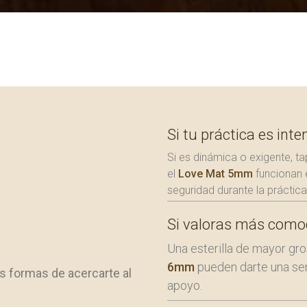
Si tu práctica es inte
Si es dinámica o exigente, 
el
Love Mat 5mm
funcionan e
seguridad durante la práctica
Si valoras más como
Una esterilla de mayor gr
6mm
pueden darte una se
s formas de acercarte al
apoyo.