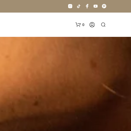
0
N
O
H
A
Y
P
R