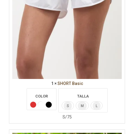
1 ×
SHORT Basic
COLOR
TALLA
S
M
L
S/
75