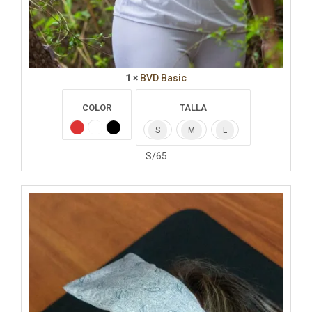
1 ×
BVD Basic
COLOR
TALLA
S
M
L
S/
65