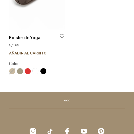
Bolster de Yoga
S/
165
AÑADIR AL CARRITO
Este
producto
Color
tiene
múltiples
variantes.
Las
opciones
se
pueden
elegir
en
la
página