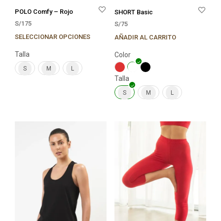
POLO Comfy – Rojo
SHORT Basic
S/
175
S/
75
SELECCIONAR OPCIONES
AÑADIR AL CARRITO
Este
Este
producto
prod
Talla
Color
tiene
tien
múltiples
múlt
S
M
L
Talla
variantes.
varia
Las
Las
S
M
L
opciones
opci
se
se
pueden
pue
elegir
elegi
en
en
la
la
página
pági
de
de
producto
prod