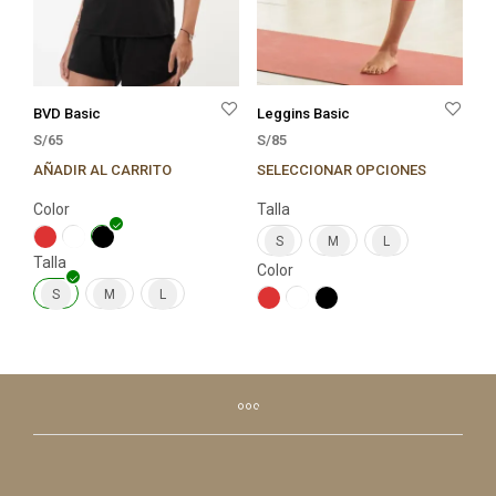
Leggins Basic
BVD Basic
S/
85
S/
65
SELECCIONAR OPCIONES
AÑADIR AL CARRITO
Este
Este
prod
producto
Talla
Color
tien
tiene
múlt
múltiples
S
M
L
Talla
varia
variantes.
Color
Las
Las
S
M
L
opci
opciones
se
se
pue
pueden
elegi
elegir
en
en
la
la
pági
página
de
de