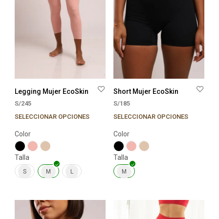
Legging Mujer EcoSkin
Short Mujer EcoSkin
S/
245
S/
185
SELECCIONAR OPCIONES
SELECCIONAR OPCIONES
Este
Este
producto
prod
Color
Color
tiene
tien
múltiples
múlt
Talla
Talla
variantes.
varia
Las
Las
S
M
L
M
opciones
opci
se
se
pueden
pue
elegir
elegi