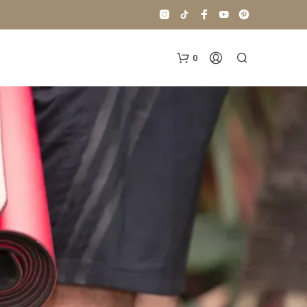
0
N
O
H
A
Y
P
R