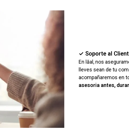
✓ Soporte al Clien
En lāal, nos aseguram
lleves sean de tu comp
acompañaremos en tod
asesoria antes, dura