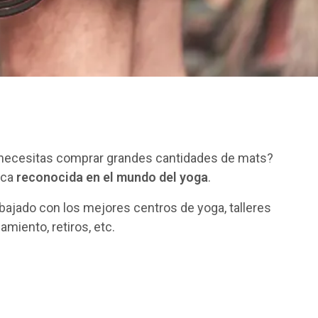
O
D
U
C
T
O
S
E
N
E
L
C
 necesitas comprar grandes cantidades de mats?
A
rca
reconocida en el mundo del yoga
.
R
R
abajado con los mejores centros de yoga, talleres
I
T
iento, retiros, etc.
O
.