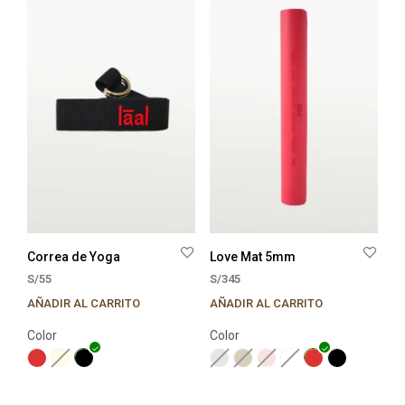
en
en
la
la
página
pági
de
de
producto
prod
Correa de Yoga
Love Mat 5mm
S/
55
S/
345
AÑADIR AL CARRITO
AÑADIR AL CARRITO
Este
Este
producto
prod
Color
Color
tiene
tien
múltiples
múlt
variantes.
varia
Las
Las