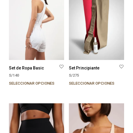
página
de
producto
Set de Ropa Basic
Set Principiante
S/
140
S/
275
SELECCIONAR OPCIONES
SELECCIONAR OPCIONES