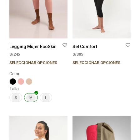
Legging Mujer EcoSkin
Set Comfort
S/
245
S/
305
SELECCIONAR OPCIONES
SELECCIONAR OPCIONES
Este
producto
Color
tiene
múltiples
Talla
variantes.
Las
S
M
L
opciones
se
pueden
elegir
en
la