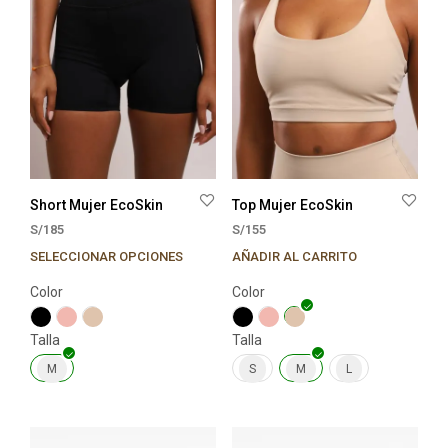
Short Mujer EcoSkin
Top Mujer EcoSkin
S/
185
S/
155
SELECCIONAR OPCIONES
AÑADIR AL CARRITO
Este
Este
producto
prod
Color
Color
tiene
tien
múltiples
múlt
Talla
Talla
variantes.
varia
Las
Las
M
S
M
L
opciones
opci
se
se
pueden
pue
elegir
elegi