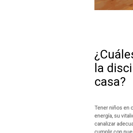
¿Cuáles
la dis
casa?
Tener niños en 
energía, su vita
canalizar adecu
cumplir con nues