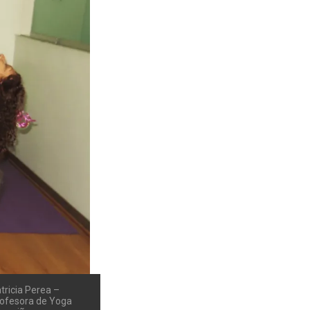
tricia Perea –
ofesora de Yoga