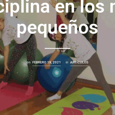
ciplina en los
pequeños
on
FEBRERO 19, 2021
in
ARTÍCULOS