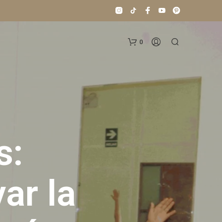
0
s:
N
O
ar la
H
A
Y
P
R