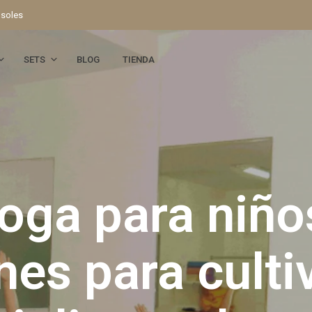
 soles
SETS
BLOG
TIENDA
oga para niño
nes para cultiv