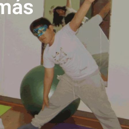
 más
O
D
U
C
T
O
S
E
N
E
L
C
A
R
R
I
T
O
.