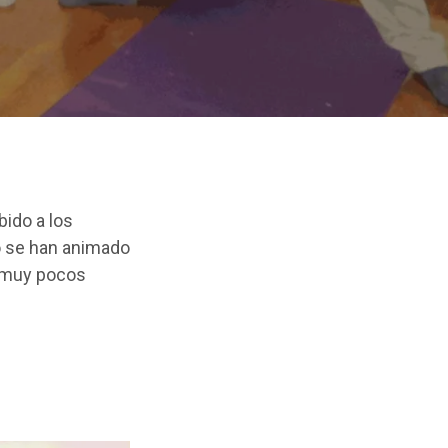
bido a los
o se han animado
, muy pocos