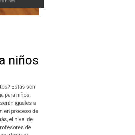
ra niños
a niños
ltos? Estas son
a para niños.
serán iguales a
án en proceso de
s, el nivel de
profesores de