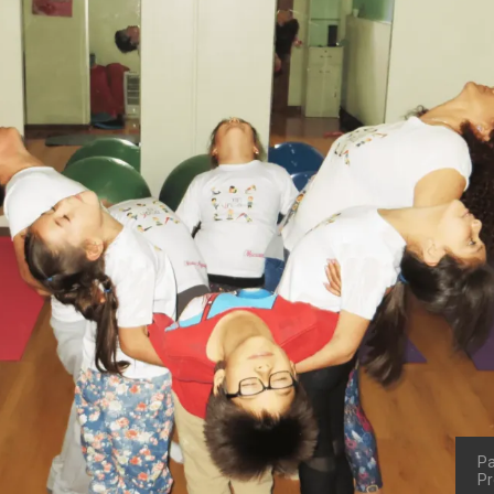
Pa
Pr