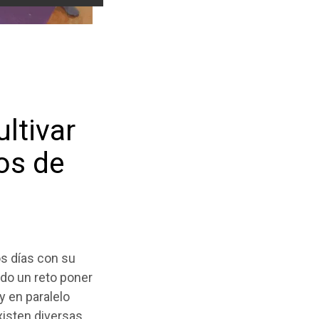
ltivar
os de
os días con su
odo un reto poner
 en paralelo
xisten diversas