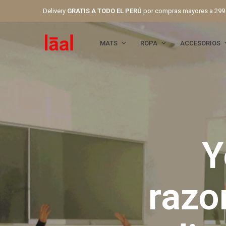
Delivery
GRATIS A TODO EL PERÚ
por compras mayores a 299
MATS
ROPA
ACCESORIOS
Y
razo