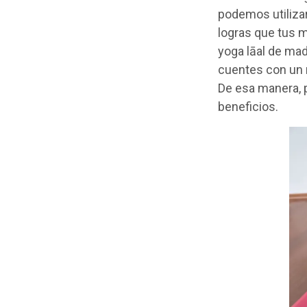
podemos utiliza
logras que tus 
yoga l
ā
al de mad
cuentes con un n
De esa manera, 
beneficios.