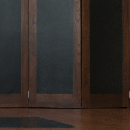
O
D
U
C
T
O
S
E
N
E
L
C
A
R
R
I
T
O
.