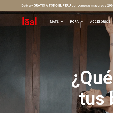
Delivery
GRATIS A TODO EL PERÚ
por compras mayores a 299
MATS
ROPA
ACCESORIOS
¿Qué
tus 