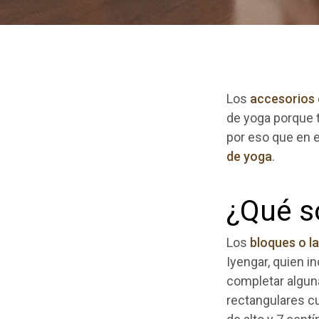
Los
accesorios
de yoga porque t
por eso que en e
de yoga
.
¿Qué s
Los
bloques o la
Iyengar, quien 
completar algun
rectangulares c