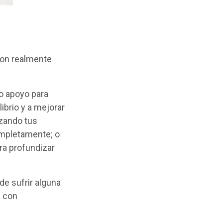
?
son realmente
o apoyo para
ibrio y a mejorar
ezando tus
completamente; o
ra profundizar
 de sufrir alguna
a con