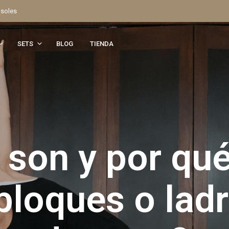
 soles
SETS
BLOG
TIENDA
 son y por qué
bloques o ladr