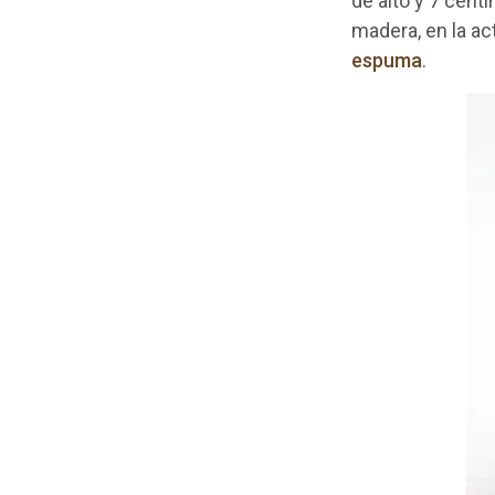
de alto y 7 cent
madera, en la a
espuma
.