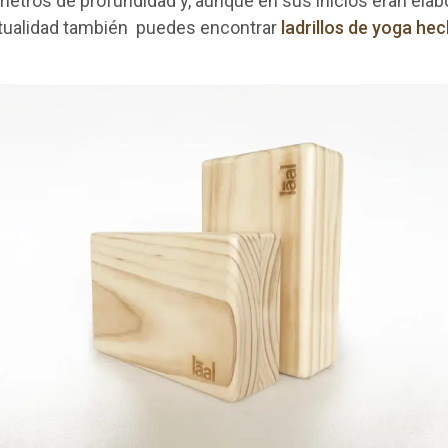
ímetros de profundidad y, aunque en sus inicios eran ela
ctualidad también puedes encontrar
ladrillos de yoga he