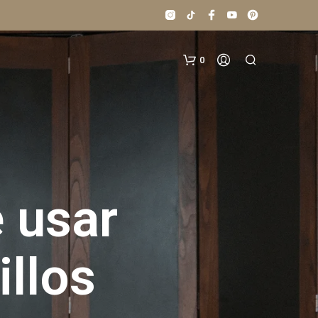
0
 usar
N
O
illos
H
A
Y
P
R