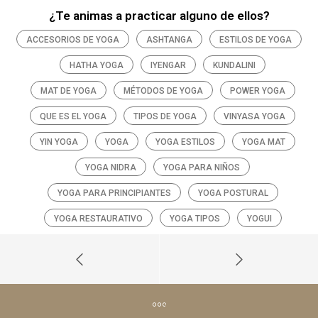
¿Te animas a practicar alguno de ellos?
ACCESORIOS DE YOGA
ASHTANGA
ESTILOS DE YOGA
HATHA YOGA
IYENGAR
KUNDALINI
MAT DE YOGA
MÉTODOS DE YOGA
POWER YOGA
QUE ES EL YOGA
TIPOS DE YOGA
VINYASA YOGA
YIN YOGA
YOGA
YOGA ESTILOS
YOGA MAT
YOGA NIDRA
YOGA PARA NIÑOS
YOGA PARA PRINCIPIANTES
YOGA POSTURAL
YOGA RESTAURATIVO
YOGA TIPOS
YOGUI