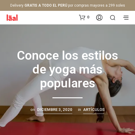
Delivery
GRATIS A TODO EL PERÚ
por compras mayores a 299 soles
0
Conoce los estilos
de yoga más
populares
on
DICIEMBRE 3, 2020
in
ARTÍCULOS