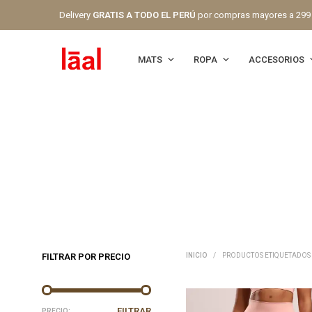
Delivery
GRATIS A TODO EL PERÚ
por compras mayores a 299
MATS
ROPA
ACCESORIOS
FILTRAR POR PRECIO
INICIO
/
PRODUCTOS ETIQUETADOS 
PRECIO
PRECIO
FILTRAR
PRECIO: