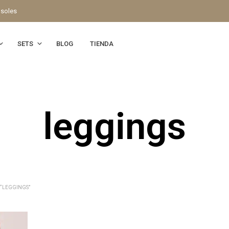
 soles
SETS
BLOG
TIENDA
leggings
“LEGGINGS”