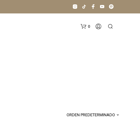
0
N
O
H
ORDEN PREDETERMINADO
A
Y
P
R