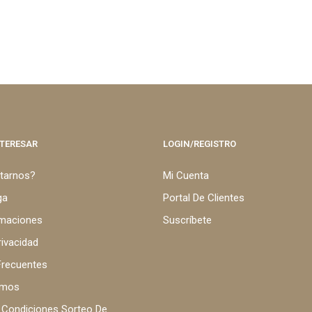
NTERESAR
LOGIN/REGISTRO
itarnos?
Mi Cuenta
ga
Portal De Clientes
amaciones
Suscríbete
rivacidad
Frecuentes
omos
 Condiciones Sorteo De