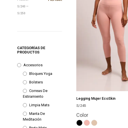
MÍNIMO
MÁXIMO
S/240
—
S/250
CATEGORÍAS DE
PRODUCTOS
Accesorios
Bloques Yoga
Bolsters
Correas De
Estiramiento
Legging Mujer EcoSkin
Limpia Mats
S/
245
SELECCIONAR OPCIONES
Manta De
Est
Color
Meditación
pro
Porta Mats