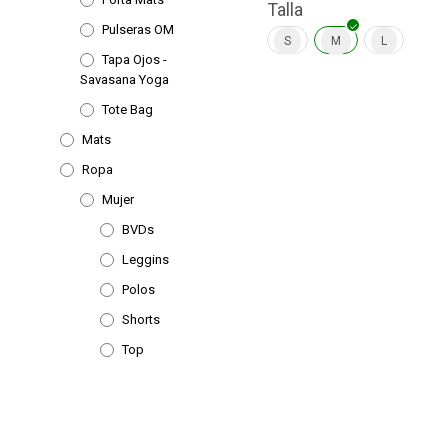
tie
Talla
Pulseras OM
múl
S
M
L
var
Tapa Ojos -
Savasana Yoga
Las
Tote Bag
opc
Mats
se
pu
Ropa
ele
Mujer
en
BVDs
la
Leggins
pág
Polos
de
Shorts
pro
Top