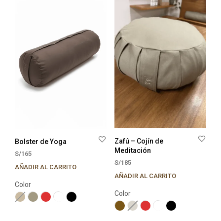
Zafú – Cojín de
Bolster de Yoga
Meditación
S/
165
S/
185
AÑADIR AL CARRITO
Este
AÑADIR AL CARRITO
Este
producto
Color
prod
tiene
Color
tien
múltiples
múlt
variantes.
varia
Las