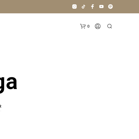
0
ga
N
O
R
H
A
Y
P
R