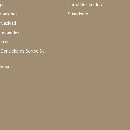
ga
Portal De Clientes
amaciones
Suscríbete
rivacidad
Frecuentes
omos
 Condiciones Sorteo De
 Mayor