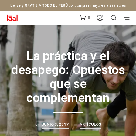
Delivery
GRATIS A TODO EL PERÚ
por compras mayores a 299 soles
0
La práctica y el
desapego: Opuestos
que se
complementan
on
JUNIO 3, 2017
in
ARTÍCULOS