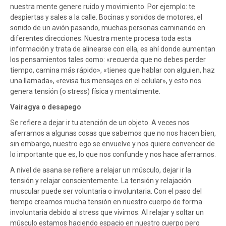
nuestra mente genere ruido y movimiento. Por ejemplo: te
despiertas y sales a la calle. Bocinas y sonidos de motores, el
sonido de un avión pasando, muchas personas caminando en
diferentes direcciones. Nuestra mente procesa toda esta
información y trata de alinearse con ella, es ahí donde aumentan
los pensamientos tales como: «recuerda que no debes perder
tiempo, camina más rápido», «tienes que hablar con alguien, haz
una llamada», «revisa tus mensajes en el celular», y esto nos
genera tensión (o stress) física y mentalmente.
Vairagya o desapego
Se refiere a dejar ir tu atención de un objeto. A veces nos
aferramos a algunas cosas que sabemos que no nos hacen bien,
sin embargo, nuestro ego se envuelve y nos quiere convencer de
lo importante que es, lo que nos confunde y nos hace aferrarnos.
A nivel de asana se refiere a relajar un músculo, dejar ir la
tensión y relajar conscientemente. La tensión y relajación
muscular puede ser voluntaria o involuntaria. Con el paso del
tiempo creamos mucha tensión en nuestro cuerpo de forma
involuntaria debido al stress que vivimos. Al relajar y soltar un
músculo estamos haciendo espacio en nuestro cuerpo pero