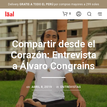
Delivery
GRATIS A TODO EL PERÚ
por compras mayores a 299 soles
0
Compartir desde el
Corazón: Entrevista
a Álvaro Congrains
on
ABRIL 8, 2019
in
ENTREVISTAS