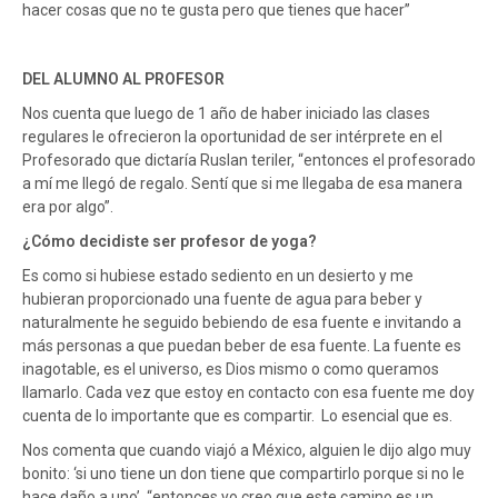
hacer cosas que no te gusta pero que tienes que hacer”
DEL ALUMNO AL PROFESOR
Nos cuenta que luego de 1 año de haber iniciado las clases
regulares le ofrecieron la oportunidad de ser intérprete en el
Profesorado que dictaría Ruslan teriler, “entonces el profesorado
a mí me llegó de regalo. Sentí que si me llegaba de esa manera
era por algo”.
¿Cómo decidiste ser profesor de yoga?
Es como si hubiese estado sediento en un desierto y me
hubieran proporcionado una fuente de agua para beber y
naturalmente he seguido bebiendo de esa fuente e invitando a
más personas a que puedan beber de esa fuente. La fuente es
inagotable, es el universo, es Dios mismo o como queramos
llamarlo. Cada vez que estoy en contacto con esa fuente me doy
cuenta de lo importante que es compartir. Lo esencial que es.
Nos comenta que cuando viajó a México, alguien le dijo algo muy
bonito: ‘si uno tiene un don tiene que compartirlo porque si no le
hace daño a uno’, “entonces yo creo que este camino es un