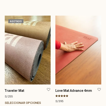
AGOTADO
Traveler Mat
Love Mat Advance 4mm
S/
255
Valorado con
S/
395
5.00
SELECCIONAR OPCIONES
de 5