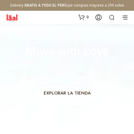
Delivery
GRATIS A TODO EL PERÚ
por compras mayores a 299 soles
0
Lima, Perú · Tienda de yoga desde 2015
Move with Love
Mats, ropa y accesorios de yoga, creados para acompañar cada
práctica y cada respiración.
EXPLORAR LA TIENDA
HABLAR POR WHATSAPP